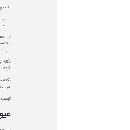
به صورت کلی
در خص
محاسبه
نفر سا
نکته 
گردد.
نکته د
می باش
تبصره
:
عیو
در عیو