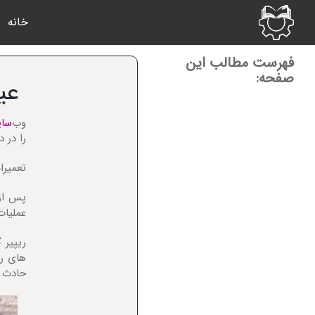
Ski
خانه
t
conten
فهرست مطالب این
صفحه:
عی
وب‌
سای
را در 
تعمیرات (Repair) وب‌س
عملیات
ریپیر
های رو جو
حادث م