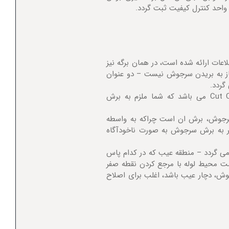
ات ارائه شده است، در همان برگه نیز
 به بریدن سرجوش نیست – دو عنوان
بی رحمانه ترین و سخت ترین حالت برای اصلاح سرجوش، همان Cut Out می باشد که شما ملزم به برش
ی اصلاح سرجوش، برش ان است چراکه به واسطه
ر به برش سرجوش به صورت ناخودآگاه
ی گردد – منطقه عیب که در کدام پاس
 محیط لوله با مرجع کردن نقطه صفر
ت، حال اگر بیش از 50% محیط یک سرجوش، دچار عیب باشد، اغلب برای اصلاح