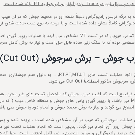
ر دو سوال فوق در
Trace
رادیوگرافی و نیز جوابیه
RT
ارائه شده است.
ه به برگه تریس رادیوگرافی دقیقاً نقطه ای در محیط جوش که در ان عی
دیوگرافی کاملاً نشان داده شده است و با توجه به نوع عیب حادث شدن 
طحی بوده که با سنگ زنی ساده قابل حل است و نیاز به برش کامل سرجوش و عملیات 
ب جوش – برش سرجوش
(Cut Out)
رجوش مذکور اصطلاحاً Cut Out می شود.
MT, PT می باشد، با ریپیر گیری پاس های جوش و منطقه خاص عیب ( که
صلاح می گردند و نیاز به برش مجدد جوش و انجام دوباره جوش نمی باشن
ن عملیات سرجوشی که عیب در آن مشخص شده است ، بریده شده و پس
 جوش روی آن انجام می گردد. بدیهی است که انجام عملیات تست غیر 
حث درصد رادیوگرافی و موارد اینچنینی، غیر قابل اجتناب است. چرا که 