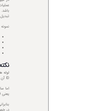
عملیات
باشد. 
تبدیل د
نمونه 
نکته
ID آن 8 اینچ می باشد ( داخل به داخل لوله).
یعنی OD آن 16 اینچ است (خارج به خارج لوله).
در خصوص سایز های ز