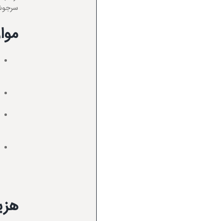
سرجوش ثب
موا
هزی