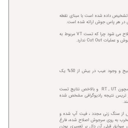
ب تشخیص داده شده است با مبنای نقطه
آن در هر پاس جوش ارائه شده است.
: تمامی عیوبی که در تست VT مشخص می گردد با عملیات ریپیر گیری اصلاح می شود چرا که تست VT مربوط به
Cut Out ندارد.
پس از انجا عملیات تست های RT,PT,MT,UT, … به دلیل عدم جوشکاری صحیح و وجود عیب در بیش از 50% یک
لازم به توضیح است که اغلب عیوب جوش که ماحصل تست های غیر مخرب همچون RT , UT و بالاخص نتایج تست
 در تریس نتیجه رادیوگرافی مشخص شده
د.
 از سنگ زنی مجدد ، فیت آپ شده و
مخرب به روی سرجوش اصلاح شده، فارغ
در سوابق قبلی آن دال بر تعمیری بودن