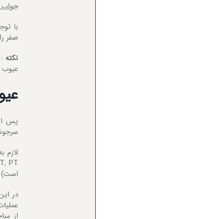
جواب ه
با توج
صفر را
نکته
عیوب س
عیو
سرجوش، س
است) ا
در ای
عملیات
از مبا