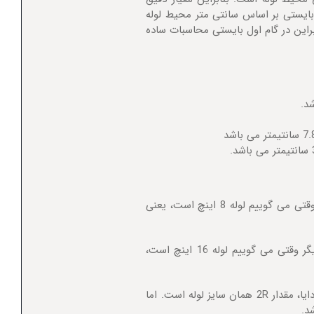
ن بایستی بر اساس سانتی متر محیط لوله
براین در گام اول بایستی محاسبات ساده
لوله های زیر 12 اینچ دایا بر اساس ID لوله مشخص می شوند ، به عنوان مثال وقتی می گوییم لوله 8 اینچ است، یعنی
اما سایز های لوله بالای 12 اینچ دایا با OD آن مشخص می شود . به عبارت دیگر وقتی می گوییم لوله 16 اینچ است،
بنابرانی موضوع مهم اینجاست که در فرمول 2PR، برای سایز های بالای 12 اینچ دایا، مقدار 2R همان سایز لوله است. اما