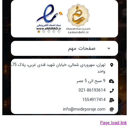
صفحات مهم
تهران، سهروردی شمالی، خیابان شهید قندی غربی، پلاک 75،
واحد
9 صبح الی 5 عصر
021-86193614
1554917414
info@modirporoje.com
Page load l