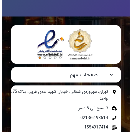
صفحات مهم
تهران، سهروردی شمالی، خیابان شهید قندی غربی، پلاک 75،
واحد
9 صبح الی 5 عصر
021-86193614
1554917414