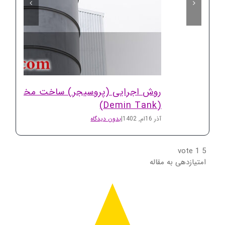
روش اجرایی (پروسیجر) ساخت مخازن دمین
(Demin Tank)
آذر 16ام, 1402
|
بدون دیدگاه
vote
1
5
امتیازدهی به مقاله