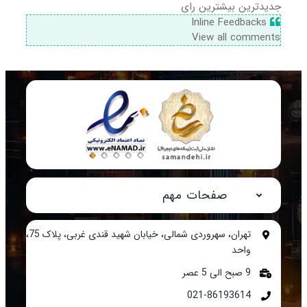
جدیدترین
بیشترین رای
Inline Feedbacks
View all comments
صفحات مهم
تهران، سهروردی شمالی، خیابان شهید قندی غربی، پلاک 75،
واحد
9 صبح الی 5 عصر
021-86193614