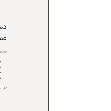
دست
عمل
دسته
در ای