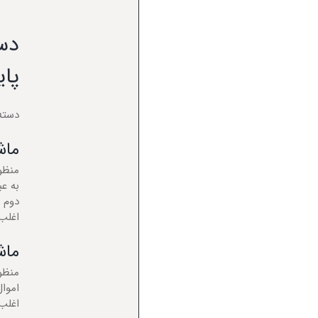
دست
پای
دسته
ماش
منظور
به ع
دوم ا
اغلب 
ماش
منظو
اموال
اغلب 