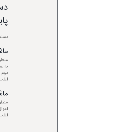
دست
پای
دسته
ماش
منظور
به ع
دوم ا
اغلب 
ماش
منظو
اموال
اغلب 