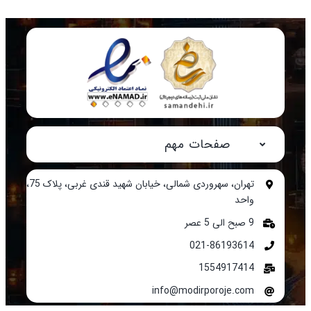
صفحات مهم
تهران، سهروردی شمالی، خیابان شهید قندی غربی، پلاک 75،
واحد
9 صبح الی 5 عصر
021-86193614
1554917414
info@modirporoje.com