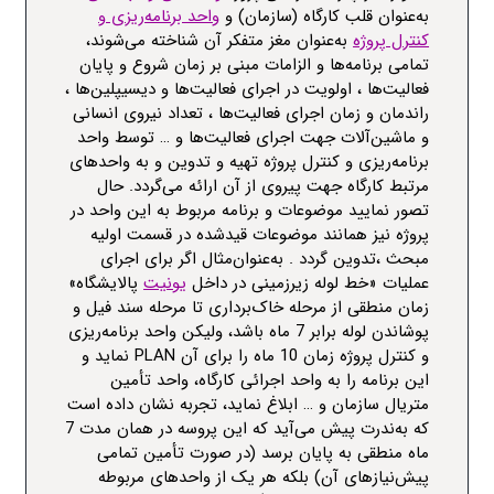
به‌عنوان قلب کارگاه (سازمان) و
واحد برنامه‌ریزی و
کنترل پروژه
به‌عنوان مغز متفکر آن شناخته می‌شوند،
تمامی برنامه‌ها و الزامات مبنی بر زمان شروع و پایان
فعالیت‌ها ، اولویت در اجرای فعالیت‌ها و دیسیپلین‌ها ،
راندمان و زمان اجرای فعالیت‌ها ، تعداد نیروی انسانی
و ماشین‌آلات جهت اجرای فعالیت‌ها و … توسط واحد
برنامه‌ریزی و کنترل پروژه تهیه و تدوین و به واحدهای
مرتبط کارگاه جهت پیروی از آن ارائه می‌گردد. حال
تصور نمایید موضوعات و برنامه مربوط به این واحد در
پروژه نیز همانند موضوعات قیدشده در قسمت اولیه
مبحث ،تدوین گردد . به‌عنوان‌مثال اگر برای اجرای
عملیات «خط لوله زیرزمینی در داخل
یونیت
پالایشگاه»
زمان منطقی از مرحله خاک‌برداری تا مرحله
سند فیل
و
پوشاندن لوله برابر 7 ماه باشد، ولیکن واحد برنامه‌ریزی
و کنترل پروژه زمان 10 ماه را برای آن
PLAN
نماید و
این برنامه را به واحد اجرائی کارگاه، واحد تأمین
متریال سازمان و … ابلاغ نماید، تجربه نشان داده است
که به‌ندرت پیش می‌آید که این پروسه در همان مدت 7
ماه منطقی به پایان برسد (در صورت تأمین تمامی
پیش‌نیازهای آن) بلکه هر یک از واحدهای مربوطه