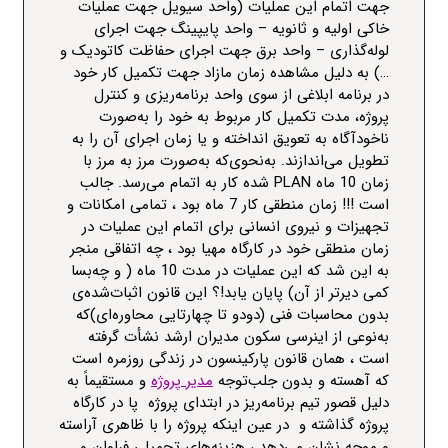
جهت اتمام این عملیات (واحد
سیویل
جهت عملیات
خاکی اولیه و ثانویه
–
واحد
پایپینگ
جهت اجرای
لوله‌گذاری
–
واحد برق جهت اجرای
حفاظت کاتودیک
و
…) به دلیل مشاهده زمان مازاد جهت تکمیل کار خود
در برنامه ابلاغی از سوی واحد برنامه‌ریزی و کنترل
پروژه، مدت تکمیل کار مربوط به خود را به‌صورت
ناخودآگاه به تعویق انداخته و یا زمان اجرای آن را به
تطویل می‌اندازند. به‌نحوی‌که به‌صورت مرز به مرز با
زمان 10 ماه
PLAN
شده کار به اتمام می‌رسد. جالب
است !!! زمان منطقی کار 7 ماه بود ، تمامی امکانات و
تجهیزات و نیروی انسانی برای اتمام این عملیات در
زمان منطقی خود در کارگاه مهیا بود ، چه اتفاقی منجر
به این شد که این عملیات در مدت 10 ماه ( و چه‌بسا
کمی دیرتر از آن) پایان یابد!؟ این قانون اثبات‌شده‌ی
بدون محاسبات فنی (دودو تا چهارتایی محاوره‌ای)که
به‌نوعی از اینرسی سکون مدیران ارشد نشأت گرفته
است ، همان قانون پارکینسون در زندگی روزمره است
که آهسته و بدون جلب‌توجه
مدیر پروژه
و مستقیماً به
دلیل قصور تیم برنامه‌ریز در ابتدای پروژه
پا در کارگاه
پروژه گذاشته و
در عین اینکه پروژه را با ظاهری آراسته
و موجه نشان می‌دهد ، هزینه‌های تحمیلی فراوان و