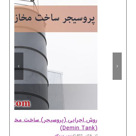
روش اجرایی (پروسیجر) ساخت مخازن دمین
(Demin Tank)
آذر 16ام, 1402
|
بدون دیدگاه